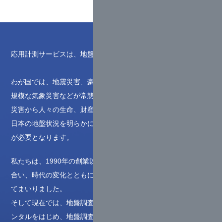
応用計測サービスは、地盤計測に特化した専門集団です。
わが国では、地震災害、豪雨・台風災害、温暖化に起因する大
規模な気象災害などが常態化する傾向にあります。このような
災害から人々の生命、財産を守るためには、この脆弱で複雑な
日本の地盤状況を明らかにし、地質リスクに対する的確な対応
が必要となります。
私たちは、1990年の創業以来、地盤に関する様々な問題と向き
合い、時代の変化とともに様々な形で計測機器を開発し提供し
てまいりました。
そして現在では、地盤調査に関する計測機器の開発・製造、レ
ンタルをはじめ、地盤調査の計画から実施までを行う地盤コン