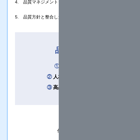
4. 品質マネジメントシステムを継続的に改善します。
5. 品質方針と整合した品質目標を設定します。
品質目標
①
技術の継承
②
人材の確保と育成
③
高品質機器の提供
2026年3月2日
代表取締役社長