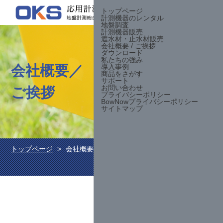
トップページ
計測機器のレンタル
お問合せ
地盤調査
計測機器販売
遮水材・止水材販売
会社概要 / ご挨拶
ダウンロード
私たちの強み
会社概要／
導入事例
商品をさがす
サポート
お問い合わせ
ご挨拶
プライバシーポリシー
BowNowプライバシーポリシー
サイトマップ
トップページ
会社概要／ご挨拶
ご挨拶