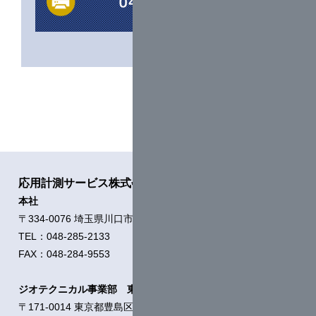
お電話での受付を平日月～金 9:00～17:00（土
日祝除く）までとさせていただきます。
それ以外のお時間につきましては自動音声ガイ
ダンスにて対応させていただきますのでご理解
を賜りますようお願い申し上げます。
2024年5月1日
5月2日（木）は創立記念日のため休業とさせて
いただきます。
お客様には何かとご不便をおかけすることと存
じますが、
ご理解を賜りますようお願い申し上
応用計測サービス株式会社
げます。
本社
〒334-0076 埼玉県川口市本蓮1-11-21
2024年3月22日
TEL：048-285-2133
決算公告
を更新いたしました。
FAX：048-284-9553
2024年2月5日
ジオテクニカル事業部 東京支店
1月29日月曜日21:45~放映のテレビ埼玉「ググ
〒171-0014 東京都豊島区池袋2-54-5