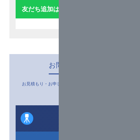
出展いたします。
友だち追加はこちら
ぜひ皆さまのご来場心よりお待ちしておりま
す。
2025年6月27日
製品仕様変更のお知らせ
2024年12月9日
お問い合わせ
【年末年始休業日のお知らせ】
12月28日（土）～1月5日（日）まで年末年始休
お見積もり・お申し込みなどお気軽にお問い合わ
暇とさせていただきます。
せ下さい。
1月6日（月）より通常営業となります。
休暇期間中にいただいたお問合せにつきまして
は、営業開始日以降に順次回答させていただき
ますのでどうぞよろしくお願いいたします。
2024年7月9日