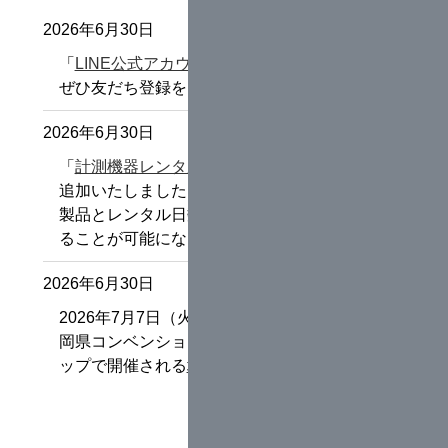
2026年6月30日
「
LINE公式アカウント
」を開設いたしました。
ぜひ友だち登録をお願いします。
2026年6月30日
「
計測機器レンタル料金シミュレーション
」を
追加いたしました。
製品とレンタル日数からレンタル料金を計算す
ることが可能になりました。
2026年6月30日
2026年7月7日（火）から9日（木）の3日間、静
岡県コンベンションアーツセンター／グランシ
ップで開催される
地盤工学会研究発表会
に出展
いたします。
ぜひ皆さまのご来場心よりお待ちしておりま
す。