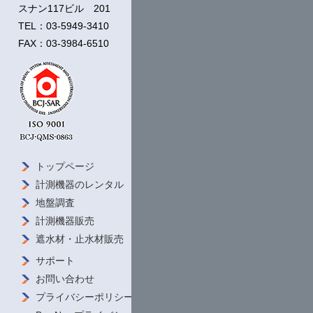
っと！製造業」にて当社が
紹介されました！
スナン117ビル 201
見逃し配信は
こちら
TEL：03-5949-3410
FAX：03-3984-6510
2023年12月28日
【年末年始休業日のお知らせ】
12月30日(土)～1月4日(木)まで年末年始休暇とさ
せていただきます。
1月5日(金)より通常営業となります。
休暇期間中にいただいたお問合せにつきまして
トップページ
会社概要 /
ご挨拶
は、営業開始日以降に順次回答させていただき
計測機器の
レンタル
ダウンロード
ますのでどうぞよろしくお願いいたします。
地盤調査
私たちの強み
計測機器販売
導入事例
2023年7月7日
遮水材・
止水材販売
商品をさがす
土曜日休業のお知らせ
サポート
お問い合わせ
2023年7月4日
プライバシーポリシー
2023年7月11日～13日に福岡国際会議場で開催