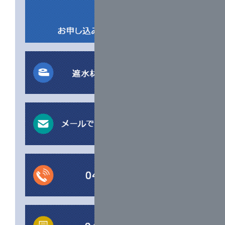
2024年9月26日、27日の2日間、朱鷺メッセ（新
潟コンペンションセンター）で開催される
全地
連技術フォーラム2024新潟
に出展いたします。
（出展ブース：会議室306、307 ブース番号：
19番）
ぜひ皆さまのご来場心よりお待ちしておりま
す。
2024年7月9日
2024年7月23日から7月25日の3日間、北海道旭
川市アートホテル旭川2Fで開催される
地盤工学
研究発表会
に出展いたします。（ブース番号：2
番）
ぜひ皆さまのご来場心よりお待ちしておりま
す。
2024年5月15日