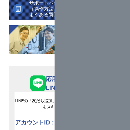
サポートページはこちら
ス：2F展示ホールD ブース番号 D-57）
（操作方法・マニュアル・
ぜひ皆さまのご来場心よりお待ちしておりま
よくある質問）
す。
2025年9月18日
採用情報
計測機器（販売）の価格改定のお知らせ
2025年6月27日
2025年7月22日から24日の3日間、海峡メッセ下
関で開催される
地盤工学会研究発表会
に出展い
応用計測サービス
たします。（出展ブース：技術展示 ブース番号
K-３）
LINE公式アカウント
ぜひ皆さまのご来場心よりお待ちしておりま
す。
LINEの「友だち追加」から、ID検索するか、QRコード
をスキャンしてください
2025年6月27日
アカウントID：@oyoks
2025年9月11日、12日の2日間、山形テルサで開
催される
全地連「技術フォーラム2025」山形
に