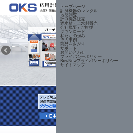
トップページ
計測機器のレンタル
お問合せ
地盤調査
計測機器販売
遮水材・止水材販売
会社概要 / ご挨拶
ダウンロード
私たちの強み
導入事例
商品をさがす
サポート
お問い合わせ
プライバシーポリシー
BowNowプライバシーポリシー
サイトマップ