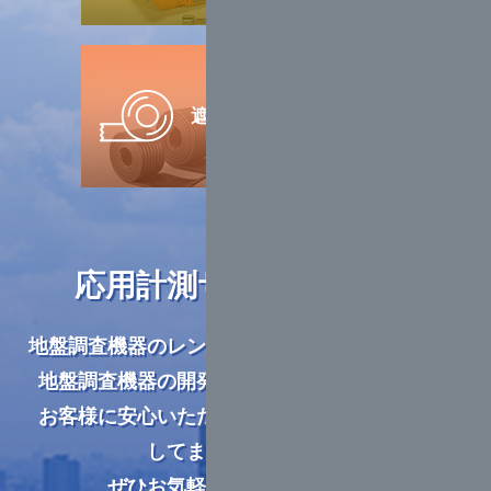
遮水材・
止水材販売
応用計測サービスの
事業
地盤調査機器のレンタル
および地盤調査の実施、
地盤調査機器の開発・
製造を行っております。
お客様に安心いただける
品質とサービスを提供
してまいりますので、
ぜひお気軽にご相談ください。