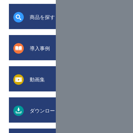
2026年3月25日
商品を探す
決算公告
を更新いたしました。
2025年12月10日
【年末年始休業日のお知らせ】
導入事例
12月27日（土）～1月4日（日）まで年末年始休
暇とさせていただきます。
1月5日（月）より通常営業となります。
動画集
休暇期間中にいただいたお問合せにつきまして
は、営業開始日以降に順次回答させていただき
ますのでどうぞよろしくお願いいたします。
2025年10月28日
ダウンロード
2025年11月19日、20日の2日間、池袋サンシャ
インシティ展示ホールで開催される、
「建設技
術展2025関東」
に出展いたします。（出展ブー