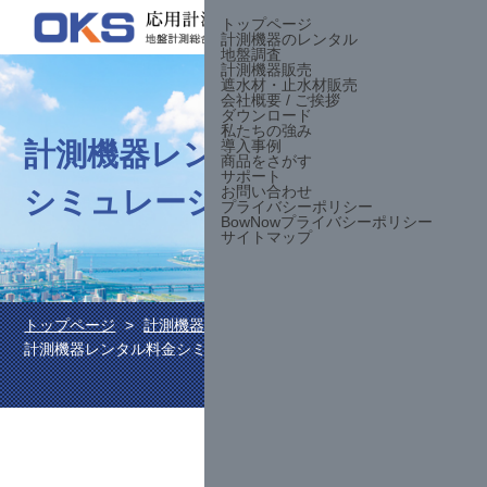
トップページ
計測機器のレンタル
お問合せ
地盤調査
計測機器販売
遮水材・止水材販売
会社概要 / ご挨拶
ダウンロード
私たちの強み
計測機器レンタル料金
導入事例
商品をさがす
サポート
お問い合わせ
シミュレーション
プライバシーポリシー
BowNowプライバシーポリシー
サイトマップ
トップページ
計測機器のレンタル
計測機器レンタル料金シミュレーション