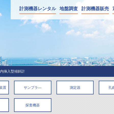
計測機器
レンタル
地盤調査
計測
機器販売
内挿入型傾斜計
装置
サンプラ―
測定器
孔
探査機器