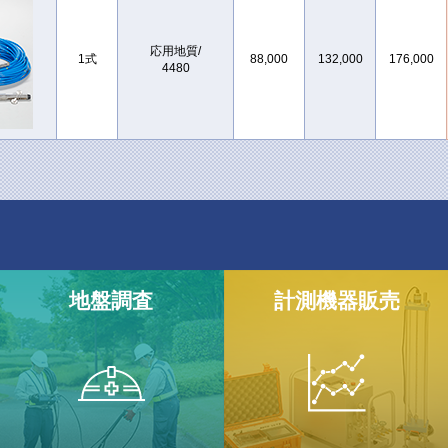
応用地質/
1式
88,000
132,000
176,000
4480
地盤調査
計測機器
販売