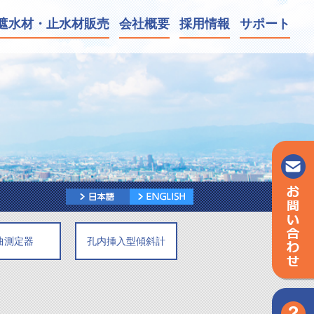
遮水材・
止水材販売
会社
概要
採用
情報
サポート
曲測定器
孔内挿入型傾斜計