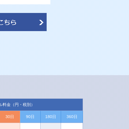
ル料金（円・税別）
30日
90日
180日
360日