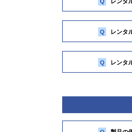
Q
レンタ
※レンタル約款 第3条（レンタル
レンタル料金は、レンタル期間
4日間以上のレンタル期間は、
【レンタル期間】
Q
レンタ
・3日間（最短契約期間）
・4日～7日間
・8日～14日間
・15日～21日間
※レンタル約款 第14条（レンタ
Q
レンタ
・22日～30日間
・31日間以上の場合は、15日
※レンタル約款 第4条（料金）
詳しいレンタル料金につきま
お見積もり依頼をお願いいた