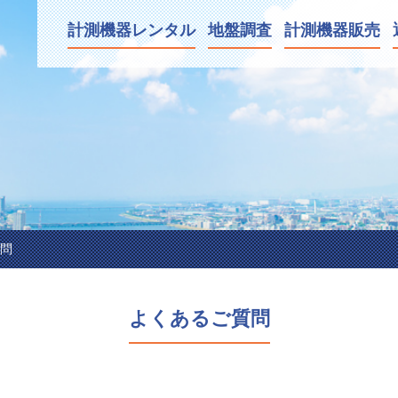
計測機器
レンタル
地盤調査
計測
機器販売
問
よくあるご質問