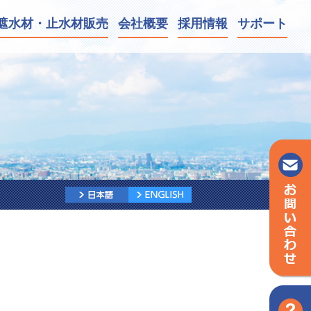
遮水材・
止水材販売
会社
概要
採用
情報
サポート