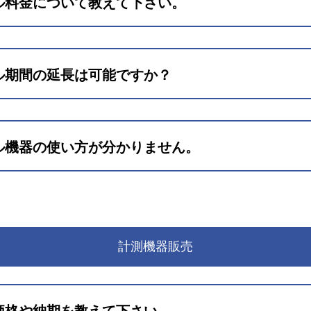
ル料金について教えて下さい。
期間）
の最短契約期間である3日間から計算し、
次の期間ごとに定額料金となります。
ル期間の延長は可能ですか？
お問い合わせフォーム
ル期間の延長）
ル機器の使い方が分かりません。
間毎の期間
動画
簡単マニュアル
しては、各製品のレンタル料金表または
お問い合わせフォーム
より
します。
計測機器販売