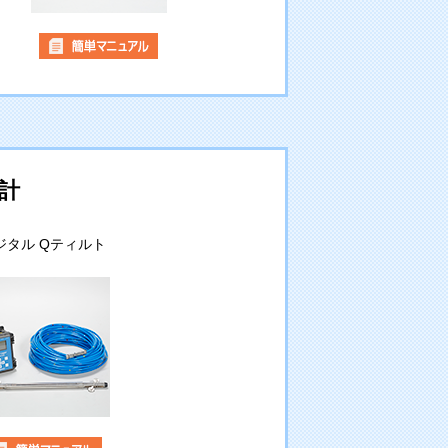
計
ジタル Qティルト