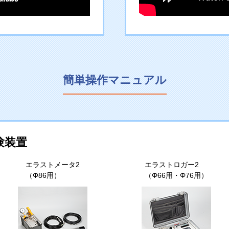
簡単操作マニュアル
験装置
エラストメータ2
エラストロガー2
（Φ86用）
（Φ66用・Φ76用）