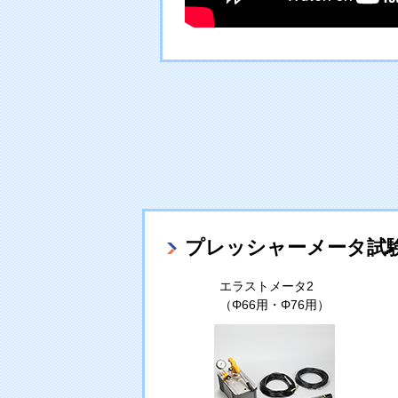
プレッシャーメータ試
エラストメータ2
（Φ66用・Φ76用）