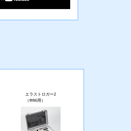
エラストロガー2
（Φ86用）