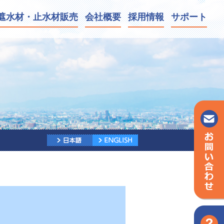
遮水材・
止水材販売
会社
概要
採用
情報
サポート