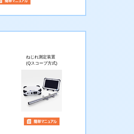
ねじれ測定装置
(Qスコープ方式)