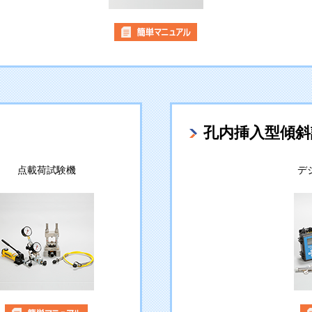
孔内挿入型傾斜
点載荷試験機
デ