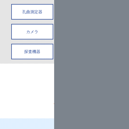
孔曲測定器
孔内挿入型傾斜計
カメラ
動態観測
探査機器
カメラ