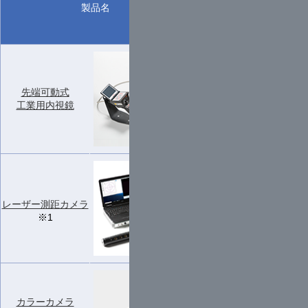
単
ー/
製品名
位
モデル
7日
番号
アールエ
先端可動式
1
フ/
20,000
工業用内視鏡
式
VJ-ADV
1
応用計測
レーザー測距カメラ
120,000
式
サービス
※1
カラーカメラ