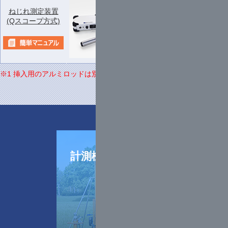
ねじれ測定装置
1
応用計測
(Qスコープ方式)
78,000
式
サービス
※1 挿入用のアルミロッドは別途
計測機器
レンタル