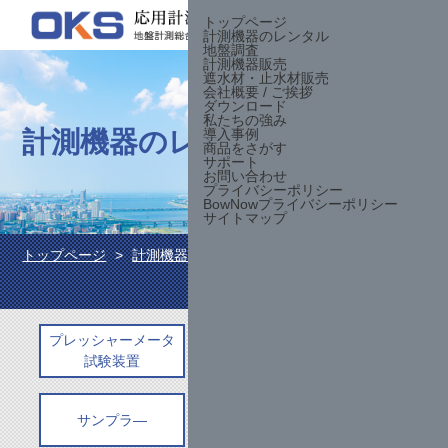
トップページ
計測機器のレンタル
お問合せ
地盤調査
計測機器販売
遮水材・止水材販売
会社概要 / ご挨拶
ダウンロード
私たちの強み
計測機器のレンタル
導入事例
商品をさがす
サポート
お問い合わせ
プライバシーポリシー
BowNowプライバシーポリシー
サイトマップ
トップページ
計測機器のレンタル
カメラ
プレッシャーメータ
載荷・貫入試験装置
試験装置
サンプラ―
測定器