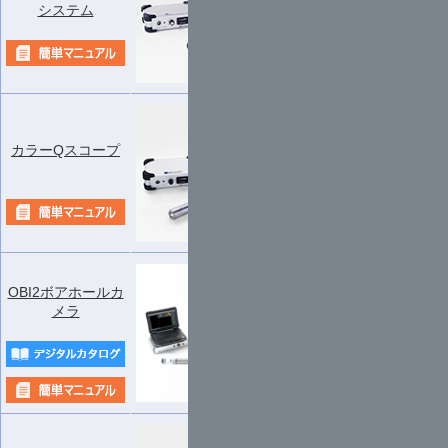
1
応用計測
システム
48,000
式
サービス
カラーQスコープ
1
応用計測
68,000
式
サービス
OBI2ボアホールカ
メラ
1
応用計測
192,000
式
サービス