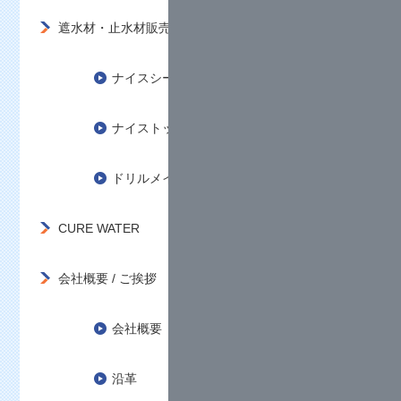
遮水材・止水材販売
ナイスシール（遮水パッカー材）
ナイストップ（逸泥、遮水防止材）
ドリルメイト（掘削流体材）
CURE WATER
会社概要 / ご挨拶
会社概要
沿革