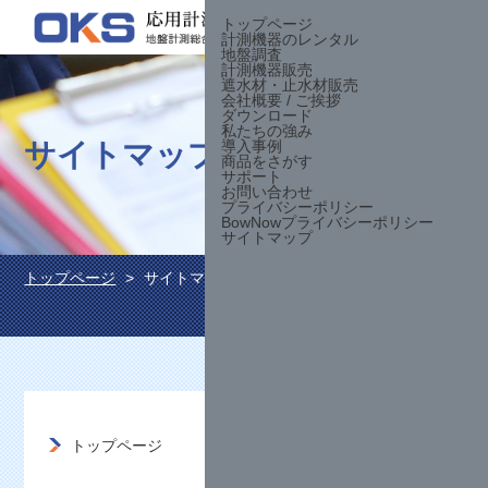
トップページ
計測機器のレンタル
お問合せ
地盤調査
計測機器販売
遮水材・止水材販売
会社概要 / ご挨拶
ダウンロード
私たちの強み
サイトマップ
導入事例
商品をさがす
サポート
お問い合わせ
プライバシーポリシー
BowNowプライバシーポリシー
サイトマップ
トップページ
サイトマップ
トップページ