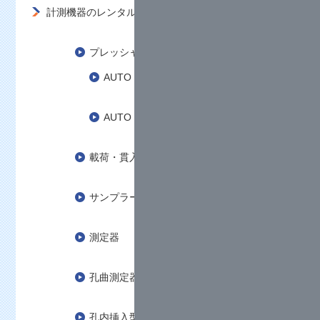
計測機器のレンタル
プレッシャーメータ試験装置
AUTO LLT2
AUTO LLT3
載荷・貫入試験装置
サンプラー
測定器
孔曲測定器
孔内挿入型傾斜計